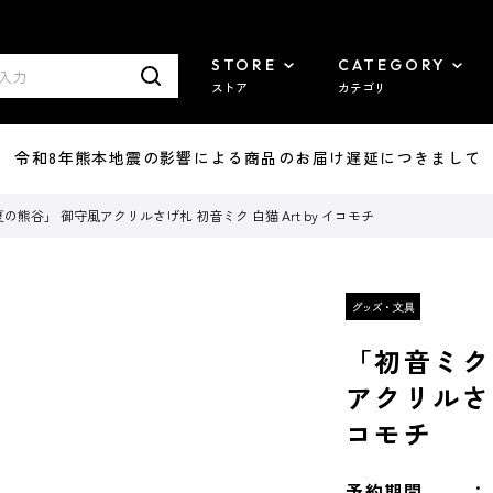
STORE
CATEGORY
ストア
カテゴリ
7/29 令和8年熊本地震の影響による商品のお届け遅延につきまして
熊谷」 御守風アクリルさげ札 初音ミク 白猫 Art by イコモチ
「初音ミク
アクリルさげ
コモチ
予約期間