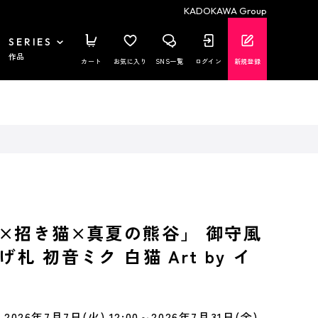
KADOKAWA Group
SERIES
作品
カート
お気に入り
SNS一覧
ログイン
新規登録
×招き猫×真夏の熊谷」 御守風
札 初音ミク 白猫 Art by イ
2026年7月7日(火) 12:00～2026年7月31日(金)