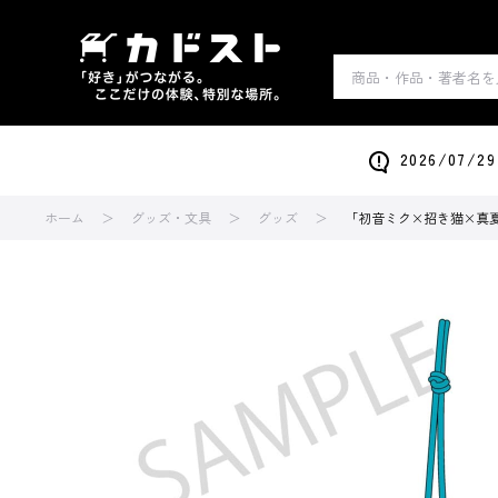
2026/0
ホーム
グッズ・文具
グッズ
「初音ミク×招き猫×真夏の