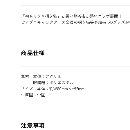
「初音ミク×招き猫」と暑い熊谷市が熱いコラボ展開！
ピアプロキャラクターズ全員の招き猫等身絵ver.のグッズ
商品仕様
素材：本体：アクリル
眼鏡紐：ポリエステル
サイズ：本体：約W60mm×H95mm
生産国：中国
注意事項