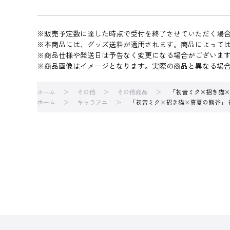
※販売予定数に達した時点で受付を終了させていただく場
※本商品には、グッズ送料が適用されます。商品によって
※商品仕様や発送日は予告なく変更になる場合がございま
※商品画像はイメージとなります。実際の商品と異なる場
ホーム
その他
その他商品
「初音ミク×招き猫×真
ホーム
キャラアニ
「初音ミク×招き猫×真夏の熊谷」 御守