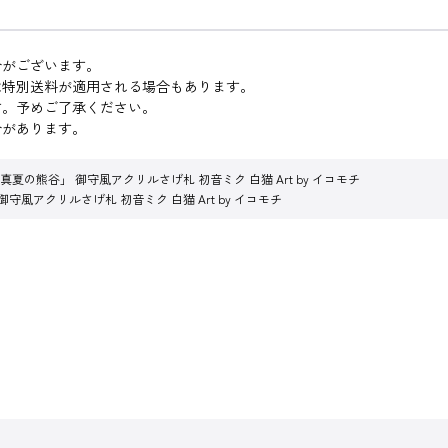
合がございます。
は特別送料が適用される場合もあります。
す。予めご了承ください。
合があります。
夏の熊谷」 御守風アクリルさげ札 初音ミク 白猫 Art by イコモチ
風アクリルさげ札 初音ミク 白猫 Art by イコモチ