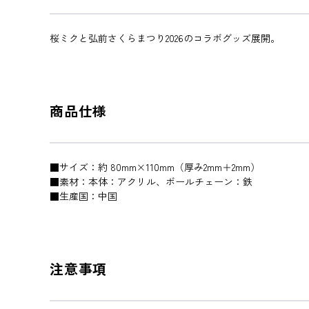
桜ミクと弘前さくらまつり2026のコラボグッズ展開。
商品仕様
■サイズ：約 80mm×110mm（厚み2mm＋2mm）
■素材：本体：アクリル、ボールチェーン：鉄
■生産国：中国
注意事項