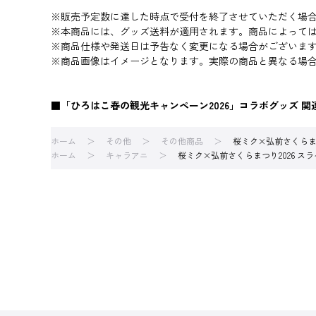
※販売予定数に達した時点で受付を終了させていただく場
※本商品には、グッズ送料が適用されます。商品によって
※商品仕様や発送日は予告なく変更になる場合がございま
※商品画像はイメージとなります。実際の商品と異なる場
■「ひろはこ春の観光キャンペーン2026」コラボグッズ 関
ホーム
その他
その他商品
桜ミク×弘前さくらまつり
ホーム
キャラアニ
桜ミク×弘前さくらまつり2026 スライド