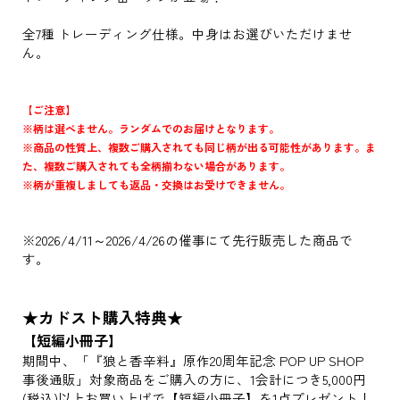
全7種 トレーディング仕様。中身はお選びいただけませ
ん。
【ご注意】
※柄は選べません。ランダムでのお届けとなります。
※商品の性質上、複数ご購入されても同じ柄が出る可能性があります。ま
た、複数ご購入されても全柄揃わない場合があります。
※柄が重複しましても返品・交換はお受けできません。
※2026/4/11～2026/4/26の催事にて先行販売した商品で
す。
★カドスト購入特典★
【短編小冊子】
期間中、「『狼と香辛料』原作20周年記念 POP UP SHOP
事後通販」対象商品をご購入の方に、1会計につき5,000円
(税込)以上お買い上げで【短編小冊子】を1点プレゼント！