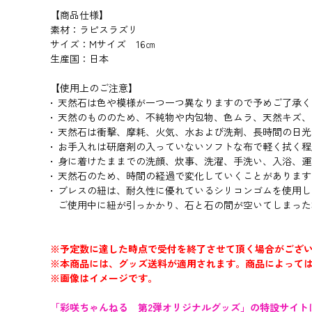
【商品仕様】
素材：ラピスラズリ
サイズ：Mサイズ 16㎝
生産国：日本
【使用上のご注意】
天然石は色や模様が一つ一つ異なりますので予めご了承く
天然のもののため、不純物や内包物、色ムラ、天然キズ、
天然石は衝撃、摩耗、火気、水および洗剤、長時間の日光
お手入れは研磨剤の入っていないソフトな布で軽く拭く程
身に着けたままでの洗顔、炊事、洗濯、手洗い、入浴、運
天然石のため、時間の経過で変化していくことがあります
ブレスの紐は、耐久性に優れているシリコンゴムを使用し
ご使用中に紐が引っかかり、石と石の間が空いてしまった
※予定数に達した時点で受付を終了させて頂く場合がござ
※本商品には、グッズ送料が適用されます。商品によって
※画像はイメージです。
「彩咲ちゃんねる 第2弾オリジナルグッズ」の特設サイト