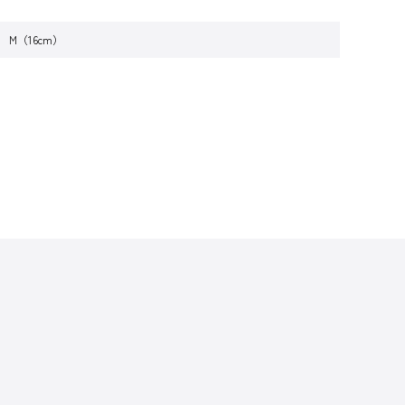
M（16cm）