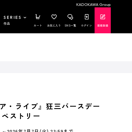
KADOKAWA Group
SERIES
作品
カート
お気に入り
SNS一覧
ログイン
新規登録
ア・ライブ』狂三バースデー
2タペストリー
～2026年7月7日(火) 23:59まで