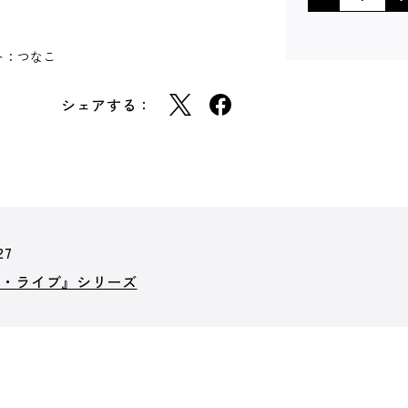
スト：つなこ
シェアする：
27
ア・ライブ』シリーズ