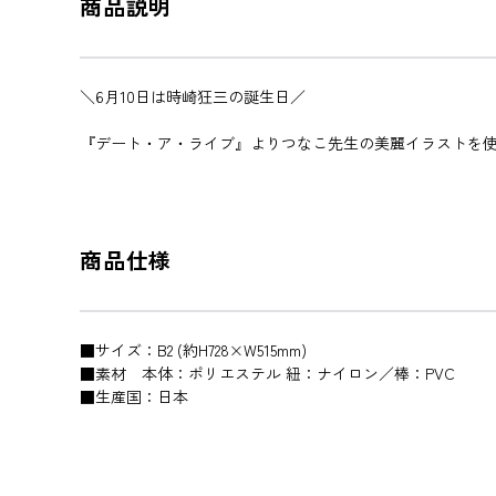
商品説明
＼6月10日は時崎狂三の誕生日／
『デート・ア・ライブ』よりつなこ先生の美麗イラストを使
商品仕様
■サイズ：B2 (約H728×W515mm)
■素材 本体：ポリエステル 紐：ナイロン／棒：PVC
■生産国：日本