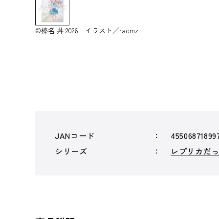
©榛名 丼 2026 イラスト／raemz
JANコード
45506871899
シリーズ
レプリカだ