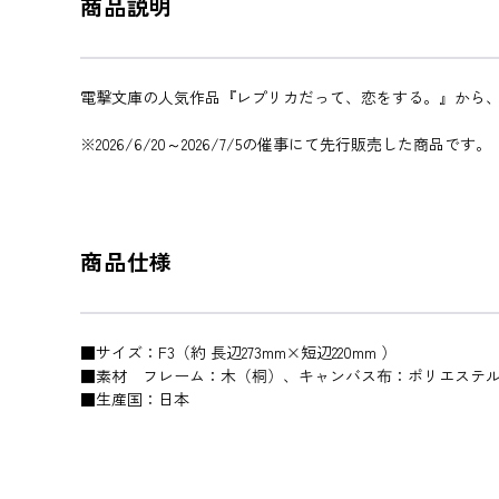
商品説明
電撃文庫の人気作品『レプリカだって、恋をする。』から
※2026/6/20～2026/7/5の催事にて先行販売した商品です。
商品仕様
■サイズ：F3（約 長辺273mm×短辺220mm ）
■素材 フレーム：木（桐）、キャンバス布：ポリエステ
■生産国：日本