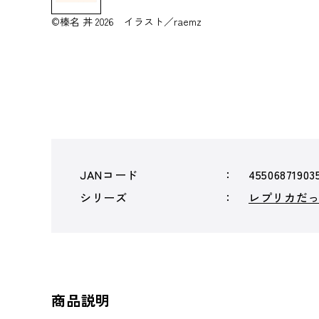
©榛名 丼 2026 イラスト／raemz
JANコード
45506871903
シリーズ
レプリカだ
商品説明