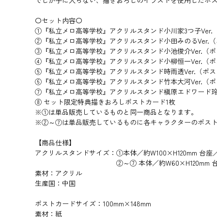
でしか手に入らない、描きおろしのイラストを使用したポス
〇セット内容〇
①『私立メロ高等学校』アクリルスタンド小川家3つ子Ver.
②『私立メロ高等学校』アクリルスタンド小田みのるVer.
③『私立メロ高等学校』アクリルスタンド小池俊介Ver.（
④『私立メロ高等学校』アクリルスタンド小柳恒一Ver.（
⑤『私立メロ高等学校』アクリルスタンド時雨透Ver.（ポス
⑥『私立メロ高等学校』アクリルスタンド竹本大河Ver.（
⑦『私立メロ高等学校』アクリルスタンド槇原エドワード玲V
⑧ セット限定特典描きおろしポストカード1枚
※①は単品販売しているものと同一商品となります。
※②～⑦は単品販売しているものに各キャラクターのポス
【商品仕様】
アクリルスタンドサイズ：
①本体／約W100×H120mm 台座／
②～⑦ 本体／約W60×H120mm 
素材：アクリル
生産国：中国
ポストカードサイズ：100mm×148mm
素材：紙