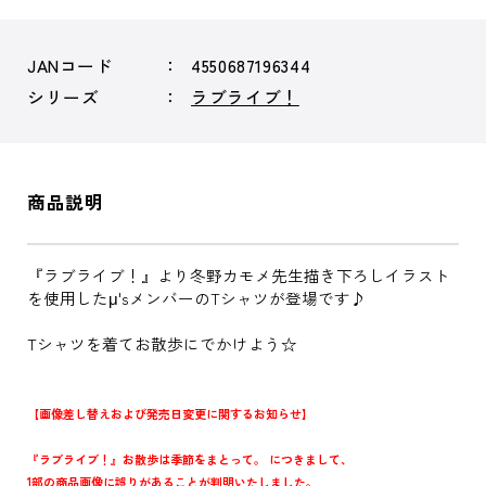
JANコード
4550687196344
シリーズ
ラブライブ！
商品説明
『ラブライブ！』より冬野カモメ先生描き下ろしイラスト
を使用したμ'sメンバーのTシャツが登場です♪
Tシャツを着てお散歩にでかけよう☆
【画像差し替えおよび発売日変更に関するお知らせ】
『ラブライブ！』お散歩は季節をまとって。 につきまして、
1部の商品画像に誤りがあることが判明いたしました。