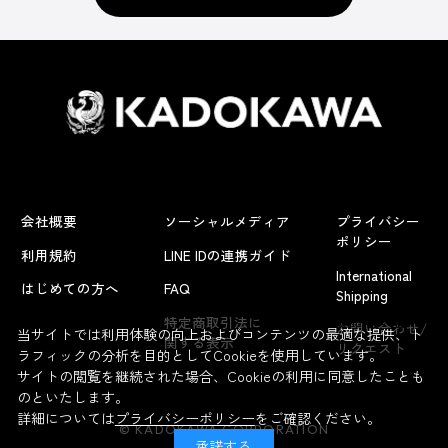
会社概要
ソーシャルメディア
プライバシー
ポリシー
利用規約
LINE IDの連携ガイド
International
はじめての方へ
FAQ
Shipping
よくあるお問い合わせ
特定商取引法に
お問い合わせ/
当サイトでは利用体験の向上およびコンテンツの最適な提供、ト
関する表示
リクエスト
ラフィックの分析を目的としてCookieを使用しています。
サイトの閲覧を継続された場合、Cookieの利用に同意したことも
のといたします。
詳細については
プライバシーポリシー
をご確認ください。
© KADOKAWA CORPORATION
承諾する