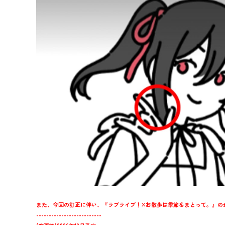
また、今回の訂正に伴い、『ラブライブ！×お散歩は季節をまとって。』の
--------------------------