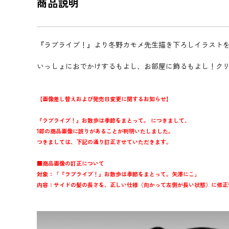
商品説明
『ラブライブ！』より冬野カモメ先生描き下ろしイラストを
いっしょにおでかけするもよし、お部屋に飾るもよし！ク
【画像差し替えおよび発売日変更に関するお知らせ】
『ラブライブ！』お散歩は季節をまとって。 につきまして、
1部の商品画像に誤りがあることが判明いたしました。
つきましては、下記の通り訂正させていただきます。
■商品画像の訂正について
対象：「『ラブライブ！』お散歩は季節をまとって。矢澤にこ」
内容：サイドの髪の長さを、正しい仕様（向かって左側が長い状態）に修正