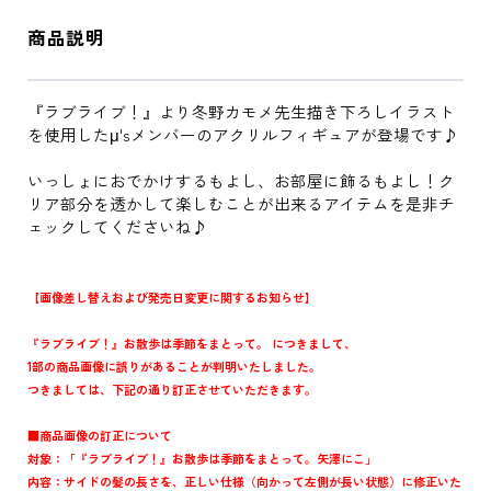
商品説明
『ラブライブ！』より冬野カモメ先生描き下ろしイラスト
を使用したμ'sメンバーのアクリルフィギュアが登場です♪
いっしょにおでかけするもよし、お部屋に飾るもよし！ク
リア部分を透かして楽しむことが出来るアイテムを是非チ
ェックしてくださいね♪
【画像差し替えおよび発売日変更に関するお知らせ】
『ラブライブ！』お散歩は季節をまとって。 につきまして、
1部の商品画像に誤りがあることが判明いたしました。
つきましては、下記の通り訂正させていただきます。
■商品画像の訂正について
対象：「『ラブライブ！』お散歩は季節をまとって。矢澤にこ」
内容：サイドの髪の長さを、正しい仕様（向かって左側が長い状態）に修正いた