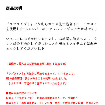
商品説明
『ラブライブ！』より冬野カモメ先生描き下ろしイラスト
を使用したμ'sメンバーのアクリルフィギュアが登場です♪
いっしょにおでかけするもよし、お部屋に飾るもよし！ク
リア部分を透かして楽しむことが出来るアイテムを是非チ
ェックしてくださいね♪
【画像差し替えおよび発売日変更に関するお知らせ】
『ラブライブ！』お散歩は季節をまとって。 につきまして、
1部の商品画像に誤りがあることが判明いたしました。
つきましては、下記の通り訂正させていただきます。
■商品画像の訂正について
対象：「『ラブライブ！』お散歩は季節をまとって。矢澤にこ」
内容：サイドの髪の長さを、正しい仕様（向かって左側が長い状態）に修正いた