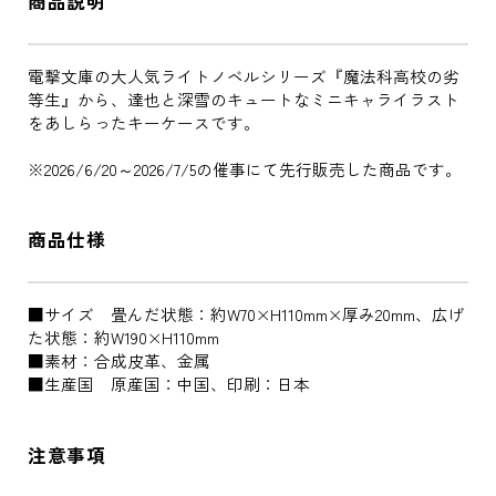
商品説明
電撃文庫の大人気ライトノベルシリーズ『魔法科高校の劣
等生』から、達也と深雪のキュートなミニキャライラスト
をあしらったキーケースです。
※2026/6/20～2026/7/5の催事にて先行販売した商品です。
商品仕様
■サイズ 畳んだ状態：約W70×H110mm×厚み20mm、広げ
た状態：約W190×H110mm
■素材：合成皮革、金属
■生産国 原産国：中国、印刷：日本
注意事項