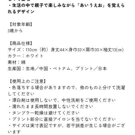
・生活の中で親子で楽しみながら「あいうえお」を覚えら
れるデザイン
【対象年齢】
3歳から
【商品仕様】
サイズ：110cm（約）身丈44×身巾33×肩巾30×袖丈13(㎝)
カラー：ホワイト
素材：綿
生産国：生地／中国・ベトナム、プリント／日本
【使用上のご注意】
・色落ちする場合がありますので、他のものと分けて洗濯
してください
・漂白剤は使用しないで、中性洗剤をご使用ください
・濡れたまま長時間放置しないでください
・タンブラー乾燥は避けてください
・プリント部分に直接アイロンを当てないでください
・サイズは実寸表記ですが、若干誤差が生じる場合がござ
います