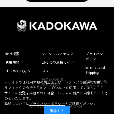
会社概要
ソーシャルメディア
プライバシー
ポリシー
利用規約
LINE IDの連携ガイド
International
はじめての方へ
FAQ
Shipping
よくあるお問い合わせ
特定商取引法に
お問い合わせ/
当サイトでは利用体験の向上およびコンテンツの最適な提供、ト
関する表示
リクエスト
ラフィックの分析を目的としてCookieを使用しています。
サイトの閲覧を継続された場合、Cookieの利用に同意したことも
のといたします。
詳細については
プライバシーポリシー
をご確認ください。
© KADOKAWA CORPORATION
承諾する