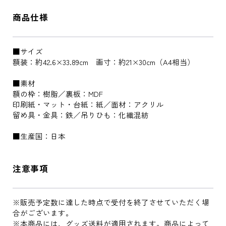
商品仕様
■サイズ
額装：約42.6×33.89cm 画寸：約21×30cm（A4相当）
■素材
額の枠：樹脂／裏板：MDF
印刷紙・マット・台紙：紙／面材：アクリル
留め具・金具：鉄／吊りひも：化繊混紡
■生産国：日本
注意事項
※販売予定数に達した時点で受付を終了させていただく場
合がございます。
※本商品には、グッズ送料が適用されます。商品によって