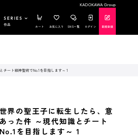
KADOKAWA Group
SERIES
作品
カート
お気に入り
SNS一覧
ログイン
新規登録
ート級神聖術でNo.1を目指します～ 1
世界の聖王子に転生したら、意
あった件 ～現代知識とチート
o.1を目指します～ 1