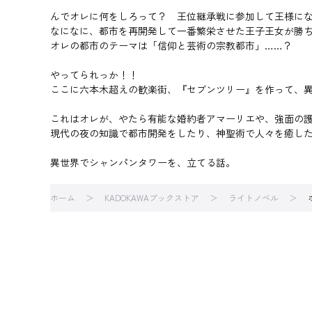
んでオレに何をしろって？ 王位継承戦に参加して王様に
なになに、都市を再開発して一番繁栄させた王子王女が勝
オレの都市のテーマは「信仰と芸術の宗教都市」……？
やってられっか！！
ここに六本木超えの歓楽街、『セブンツリー』を作って、異世
これはオレが、やたら有能な婚約者アマーリエや、強面の
現代の夜の知識で都市開発をしたり、神聖術で人々を癒し
異世界でシャンパンタワーを、立てる話。
ホーム
KADOKAWAブックストア
ライトノベル