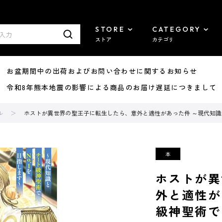
STORE
CATEGORY
ストア
カテゴリ
8/07 お盆期間中の出荷およびお問い合わせに関するお知らせ
7/29 令和8年熊本地震の影響による商品のお届け遅延につきまして
ル
ホストが異世界の聖王子に転生したら、意外と適性があった件 ～現代知識とチ
ホストが異
外と適性が
級神聖術でN