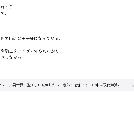
なれぇ？
ちで、
界No.1の王子様になってやる。
護衛騎士クライヴに守られながら、
たりしながら――
ホストが異世界の聖王子に転生したら、意外と適性があった件 ～現代知識とチート級神