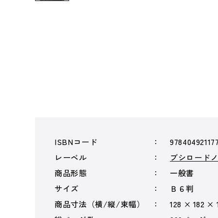
ISBNコード
97840492117
レーベル
ブシロード
商品形態
一般書
サイズ
Ｂ６判
商品寸法（横/縦/束幅）
128 × 182 × 