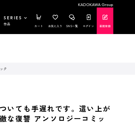
KADOKAWA Group
SERIES
作品
カート
お気に入り
SNS一覧
ログイン
新規登録
ック
ついても手遅れです。這い上が
徹な復讐 アンソロジーコミッ