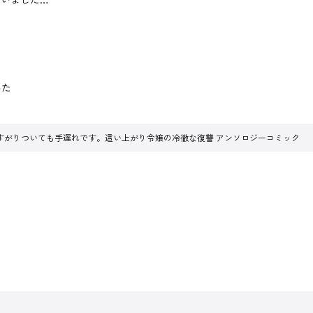
みた
すがりついても手遅れです。這い上がり令嬢の冷徹な復讐 アンソロジーコミック