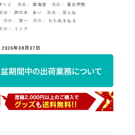
すいと
漫画：
煤海浬
漫画：
眞白伊熊
漫画：
芦の木 あい
漫画：
双ふね
原作：
芳一
原作：
わたぬきねる
原作：
ミソラ
2026年08月07日