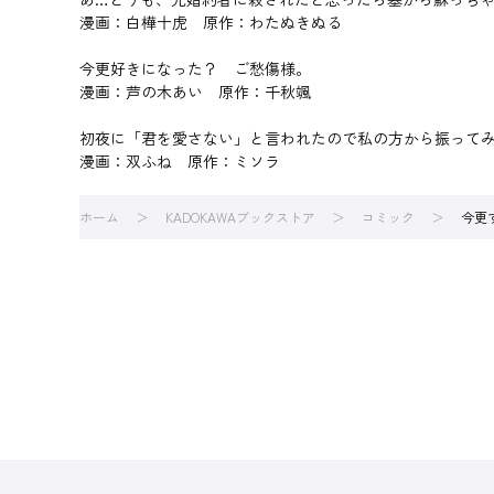
漫画：白樺十虎 原作：わたぬきぬる
今更好きになった？ ご愁傷様。
漫画：芦の木あい 原作：千秋颯
初夜に「君を愛さない」と言われたので私の方から振って
漫画：双ふね 原作：ミソラ
ホーム
KADOKAWAブックストア
コミック
今更