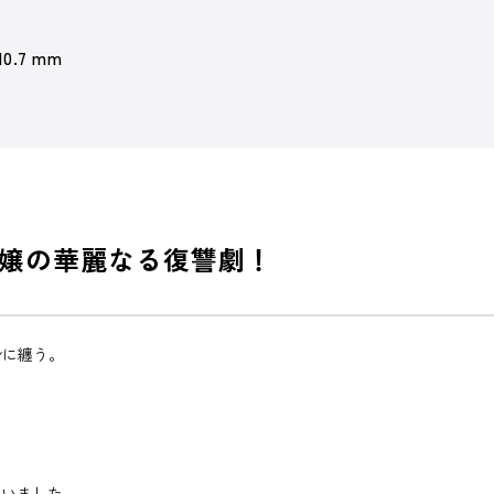
10.7 mm
嬢の華麗なる復讐劇！
身に纏う。
ゃいました…