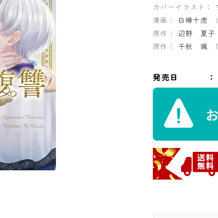
カバーイラスト：
漫画：
白樺十虎
原作：
辺野 夏子
原作：
千秋 颯
発売日