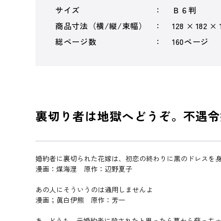
サイズ
Ｂ６判
商品寸法（横/縦/束幅）
128 × 182 × 
総ページ数
160ページ
裏切り者は地獄へどうぞ。不遇令
婚約者に裏切られた花嫁は、初恋の終わりに黒のドレスを
漫画：煤海浬 原作：辺野夏子
あの人にそういうのは通用しませんよ
漫画；眞白伊熊 原作：芳一
あ…どうも、元婚約者に殺されたと思ったら墓から蘇っち