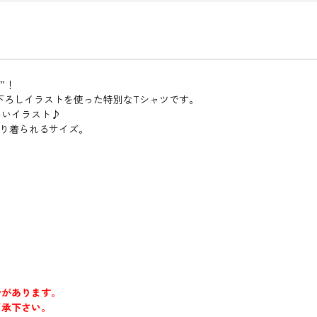
”！
下ろしイラストを使った特別なTシャツです。
いいイラスト♪
たり着られるサイズ。
合があります。
了承下さい。