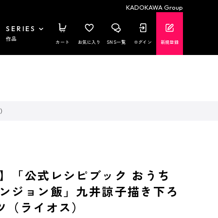
KADOKAWA Group
SERIES
作品
カート
お気に入り
SNS一覧
ログイン
新規登録
ス）
】「公式レシピブック おうち
ンジョン飯」九井諒子描き下ろ
ツ（ライオス）