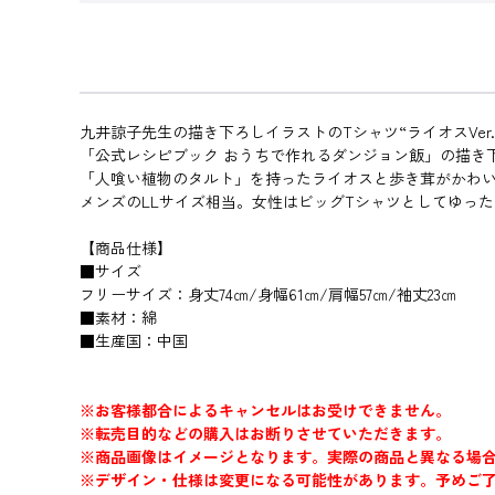
九井諒子先生の描き下ろしイラストのTシャツ“ライオスVer.
「公式レシピブック おうちで作れるダンジョン飯」の描き
「人喰い植物のタルト」を持ったライオスと歩き茸がかわ
メンズのLLサイズ相当。女性はビッグTシャツとしてゆっ
【商品仕様】
■サイズ
フリーサイズ：身丈74㎝/身幅61㎝/肩幅57㎝/袖丈23㎝
■素材：綿
■生産国：中国
※お客様都合によるキャンセルはお受けできません。
※転売目的などの購入はお断りさせていただきます。
※商品画像はイメージとなります。実際の商品と異なる場
※デザイン・仕様は変更になる可能性があります。予めご