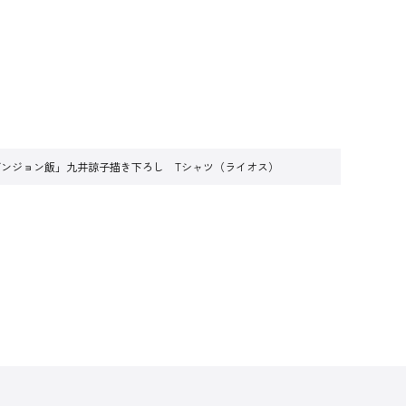
ダンジョン飯」九井諒子描き下ろし Tシャツ（ライオス）