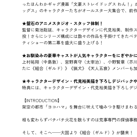
ったほんわかギャグ漫画「文豪ストレイドッグス わん！」が
ッグス」のキャラクターたちがオールスター大集合で、前作
★盤石のアニメスタジオ・スタッフ体制！
監督に菊池聡延、キャラクターデザインに代見裕美、制作ス
投！さらにシリーズ構成には数々の作品を手掛けてきたベ
ティショーの第二幕を盛大に盛り上げる！
★お馴染みの豪華キャストが人気キャラクターをにぎやか
上村祐翔（中島敦）、宮野真守（太宰治）、小野賢章（芥
たに《組合（ギルド）》《猟犬》《天人五衰》メンバーも
★キャラクターデザイン・代見裕美描き下ろしデジパック
特典には、キャラクターデザイン・代見裕美描き下ろしデ
【INTRODUCTION】
架空の都市「ヨコハマ」を舞台に吠えて噛みつき駆けまわ
相も変わらずバチバチ火花を散らすのは荒事専門の探偵事
そして、そこへ──大国より《組合（ギルド）》が襲来！