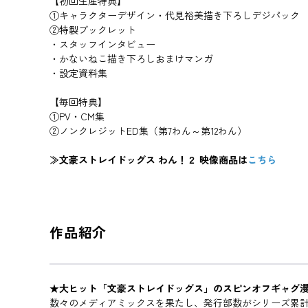
【初回生産特典】
①キャラクターデザイン・代見裕美描き下ろしデジパック
②特製ブックレット
・スタッフインタビュー
・かないねこ描き下ろしおまけマンガ
・設定資料集
【毎回特典】
①PV・CM集
②ノンクレジットED集（第7わん～第12わん）
≫文豪ストレイドッグス わん！２ 映像商品は
こちら
作品紹介
★大ヒット「文豪ストレイドッグス」のスピンオフギャグ漫
数々のメディアミックスを果たし、発行部数がシリーズ累計