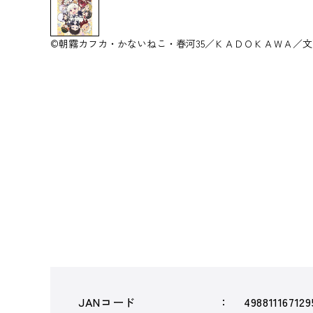
©朝霧カフカ・かないねこ・春河35／ＫＡＤＯＫＡＷＡ／文
JANコード
498811167129