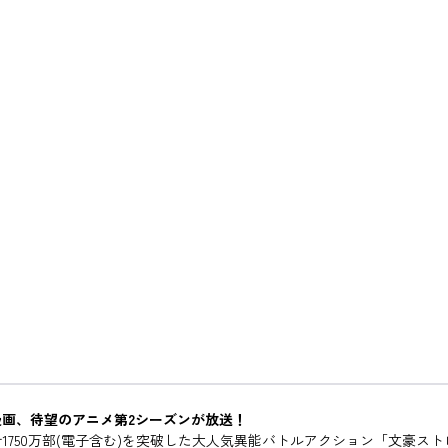
画、待望のアニメ第2シーズンが放送！
1750万部(電子含む)を突破した大人気異能バトルアクション「文豪ス