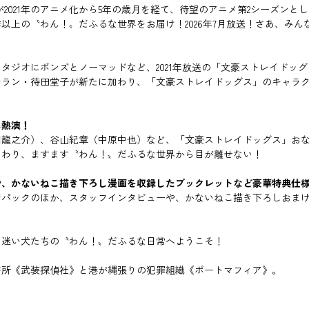
2021年のアニメ化から5年の歳月を経て、待望のアニメ第2シーズン
以上の〝わん！〟だふるな世界をお届け！2026年7月放送！さあ、み
タジオにボンズとノーマッドなど、2021年放送の「文豪ストレイドッ
テラン・待田堂子が新たに加わり、「文豪ストレイドッグス」のキャラ
に熱演！
川龍之介）、谷山紀章（中原中也）など、「文豪ストレイドッグス」お
加わり、ますます〝わん！〟だふるな世界から目が離せない！
や、かないねこ描き下ろし漫画を収録したブックレットなど豪華特典仕
ジパックのほか、スタッフインタビューや、かないねこ描き下ろしおま
る迷い犬たちの〝わん！〟だふるな日常へようこそ！
務所《武装探偵社》と港が縄張りの犯罪組織《ポートマフィア》。