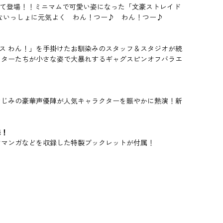
として登場！！ミニマムで可愛い姿になった「文豪ストレイド
んないっしょに元気よく わん！つー♪ わん！つー♪
グス わん！」を手掛けたお馴染みのスタッフ＆スタジオが続
クターたちが小さな姿で大暴れするギャグスピンオフバラエ
なじみの豪華声優陣が人気キャラクターを賑やかに熱演！新
様！
けマンガなどを収録した特製ブックレットが付属！