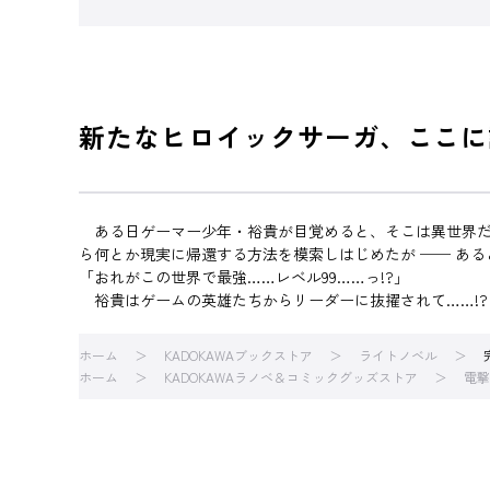
新たなヒロイックサーガ、ここに誕
ある日ゲーマー少年・裕貴が目覚めると、そこは異世界だ
ら何とか現実に帰還する方法を模索しはじめたが ── あ
「おれがこの世界で最強……レベル99……っ!?」
裕貴はゲームの英雄たちからリーダーに抜擢されて……!?
ホーム
KADOKAWAブックストア
ライトノベル
ホーム
KADOKAWAラノベ＆コミックグッズストア
電撃