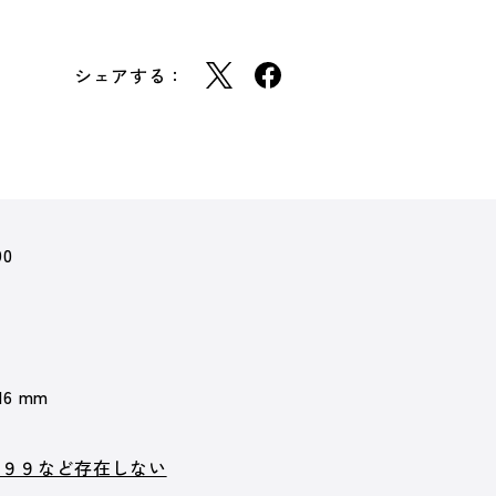
シェアする：
90
 16 mm
ル９９など存在しない