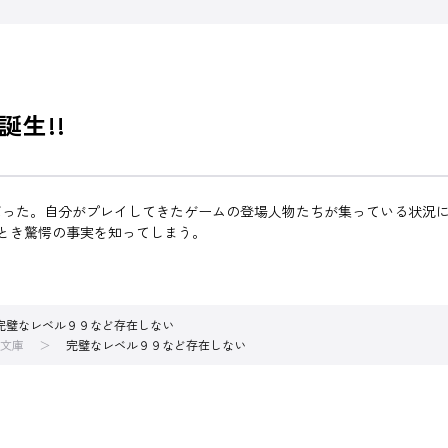
生!!
った。自分がプレイしてきたゲームの登場人物たちが集っている状況に
るとき驚愕の事実を知ってしまう。
完璧なレベル９９など存在しない
文庫
完璧なレベル９９など存在しない