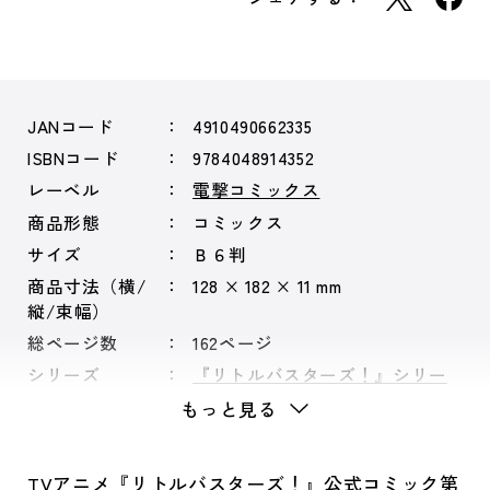
JANコード
4910490662335
ISBNコード
9784048914352
レーベル
電撃コミックス
商品形態
コミックス
サイズ
Ｂ６判
商品寸法（横/
128 × 182 × 11 mm
縦/束幅）
総ページ数
162ページ
シリーズ
『リトルバスターズ！』シリー
ズ
もっと見る
TVアニメ『リトルバスターズ！』公式コミック第