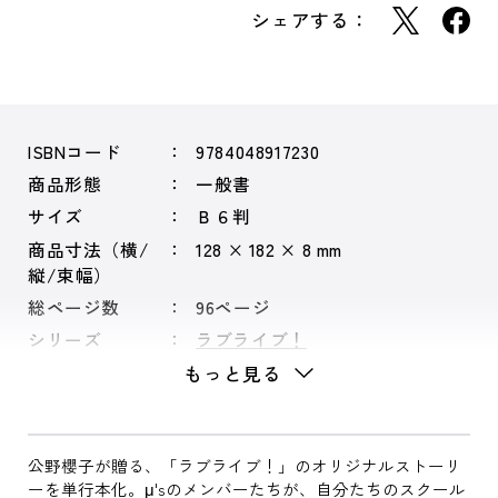
シェアする：
ISBNコード
9784048917230
商品形態
一般書
サイズ
Ｂ６判
商品寸法（横/
128 × 182 × 8 mm
縦/束幅）
総ページ数
96ページ
シリーズ
ラブライブ！
もっと見る
公野櫻子が贈る、「ラブライブ！」のオリジナルストーリ
ーを単行本化。μ'sのメンバーたちが、自分たちのスクール