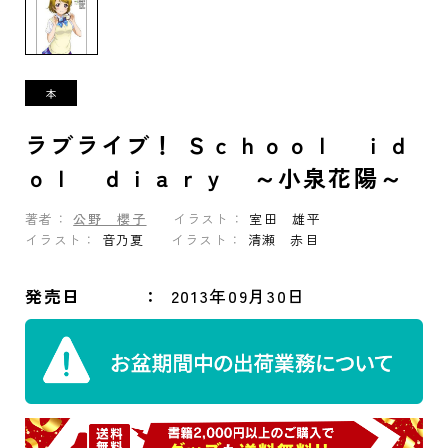
ラブライブ！ Ｓｃｈｏｏｌ ｉｄ
ｏｌ ｄｉａｒｙ ～小泉花陽～
著者：
公野 櫻子
イラスト：
室田 雄平
イラスト：
音乃夏
イラスト：
清瀬 赤目
発売日
2013年09月30日