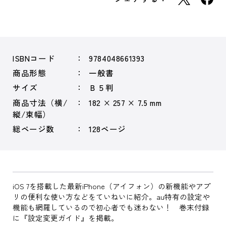
ISBNコード
9784048661393
商品形態
一般書
サイズ
Ｂ５判
商品寸法（横/
182 × 257 × 7.5 mm
縦/束幅）
総ページ数
128ページ
iOS 7を搭載した最新iPhone（アイフォン）の新機能やアプ
リの便利な使い方などをていねいに紹介。au特有の設定や
機能も網羅しているので初心者でも迷わない！ 巻末付録
に『設定変更ガイド』を掲載。