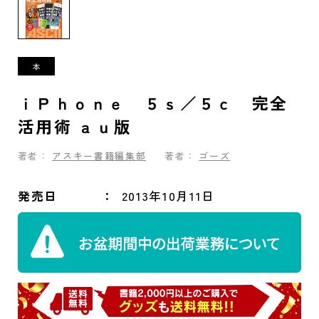
ｉＰｈｏｎｅ ５ｓ／５ｃ 完全
活用術 ａｕ版
著者：
アスキー書籍編集部
著者：
ゴーズ
発売日
2013年10月11日