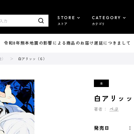
STORE
CATEGORY
ストア
カテゴリ
7/29 令和8年熊本地震の影響による商品のお届け遅延につきまして
性）
白アリッッ（６）
白アリッッ
著者：
ぺぷ
発売日