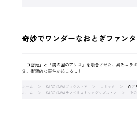
奇妙でワンダーなおとぎファンタジ
「白雪姫」と「鏡の国のアリス」を融合させた、異色コラ
先、衝撃的な事件が起こる…！
ホーム
KADOKAWAブックストア
コミック
白ア
ホーム
KADOKAWAラノベ＆コミックグッズストア
その