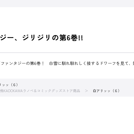
ー、ジリジリの第6巻!!
ボファンタジーの第6巻！ 白雪に馴れ馴れしく接するドワーフを見て、
リッッ（６）
他KADOKAWAラノベ＆コミックグッズストア商品
白アリッッ（６）