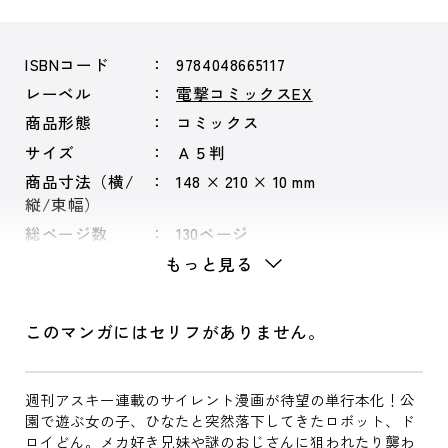
ISBNコード
9784048665117
レーベル
電撃コミックスEX
商品形態
コミックス
サイズ
Ａ５判
商品寸法（横/
148 × 210 × 10 mm
縦/束幅）
総ページ数
130ページ
もっと見る
このマンガにはセリフがありません。
週刊アスキー連載のサイレント漫画が待望の単行本化！公
園で遊ぶ女の子、ひなたと突然落下してきたロボット、ド
ロイどん。メカ好き兄妹や謎のおじさんに狙われたり襲わ