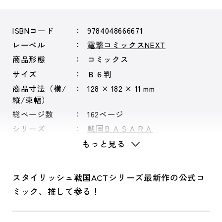
ISBNコード
9784048666671
レーベル
電撃コミックスNEXT
商品形態
コミックス
サイズ
Ｂ６判
商品寸法（横/
128 × 182 × 11 mm
縦/束幅）
総ページ数
162ページ
シリーズ
戦国ＢＡＳＡＲＡ
もっと見る
スタイリッシュ戦国ACTシリーズ最新作の公式コ
ミック、推して参る！