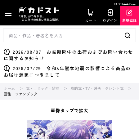
KADOKAWA Group
カート
ログイン
新規登録
2026/08/07 お盆期間中の出荷およびお問い合わせ
に関するお知らせ
2026/07/29 令和8年熊本地震の影響による商品の
お届け遅延につきまして
ホーム
本・コミック・雑誌
攻略本・TV・映画・タレント本
画集・ファンブック
画像タップで拡大