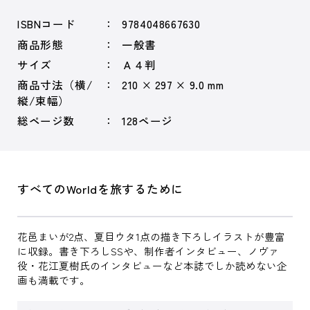
ISBNコード
9784048667630
商品形態
一般書
サイズ
Ａ４判
商品寸法（横/
210 × 297 × 9.0 mm
縦/束幅）
総ページ数
128ページ
すべてのWorldを旅するために
花邑まいが2点、夏目ウタ1点の描き下ろしイラストが豊富
に収録。書き下ろしSSや、制作者インタビュー、ノヴァ
役・花江夏樹氏のインタビューなど本誌でしか読めない企
画も満載です。