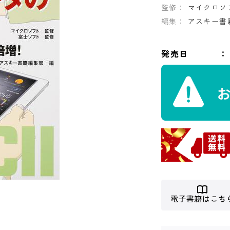
監修：
マイクロソ
編集：
アスキー書
発売日
電子書籍はこち