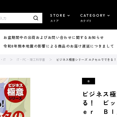
STORE
CATEGORY
ストア
カテゴリ
8/07 お盆期間中の出荷およびお問い合わせに関するお知らせ
7/29 令和8年熊本地震の影響による商品のお届け遅延につきまして
IT
IT・PC・理工科学書
ビジネス極意シリーズ エクセルでできる！
ビジネス極
る！ ビッ
ｅｒ ＢＩ