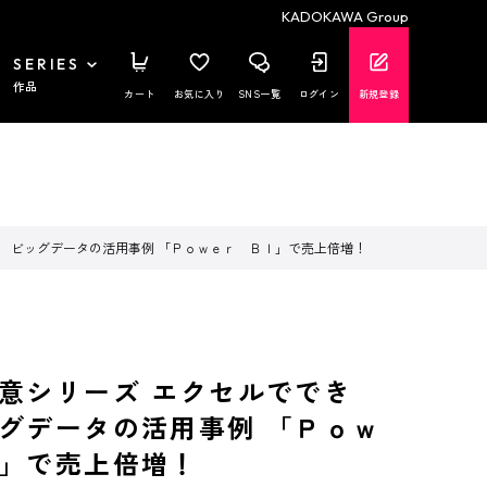
KADOKAWA Group
SERIES
作品
カート
お気に入り
SNS一覧
ログイン
新規登録
 ビッグデータの活用事例 「Ｐｏｗｅｒ ＢＩ」で売上倍増！
意シリーズ エクセルででき
グデータの活用事例 「Ｐｏｗ
」で売上倍増！