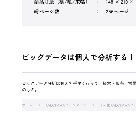
商品寸法（横/縦/束幅）
148 × 210 ×
総ページ数
256ページ
ビッグデータは個人で分析する！
ビッグデータ分析は個人で手早く行って、経営・販売・営業に活
のもの。
ホーム
KADOKAWAブックストア
その他KADOKAWA