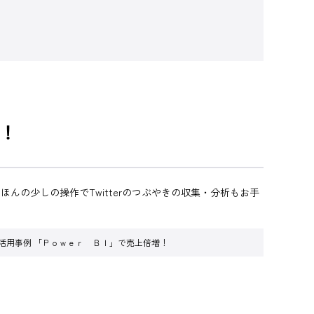
！
んの少しの操作でTwitterのつぶやきの収集・分析もお手
活用事例 「Ｐｏｗｅｒ ＢＩ」で売上倍増！