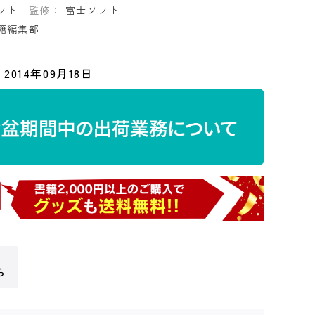
フト
監修：
富士ソフト
籍編集部
2014年09月18日
ら