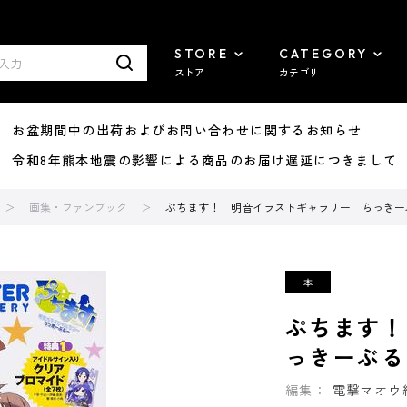
STORE
CATEGORY
ストア
カテゴリ
8/07 お盆期間中の出荷およびお問い合わせに関するお知らせ
7/29 令和8年熊本地震の影響による商品のお届け遅延につきまして
画集・ファンブック
ぷちます！ 明音イラストギャラリー らっきー
ぷちます！
っきーぶる
編集：
電撃マオウ