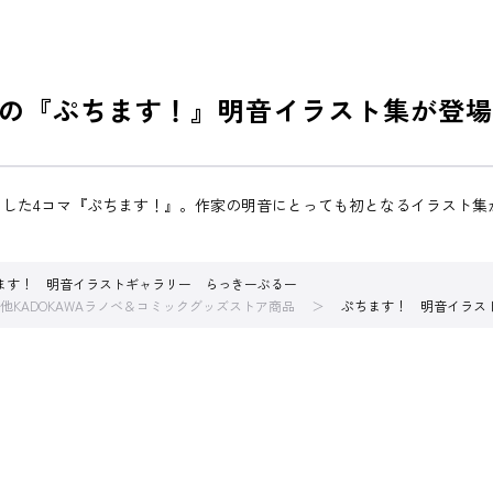
の『ぷちます！』明音イラスト集が登場
トした4コマ『ぷちます！』。作家の明音にとっても初となるイラスト集
ます！ 明音イラストギャラリー らっきーぶるー
他KADOKAWAラノベ＆コミックグッズストア商品
ぷちます！ 明音イラス