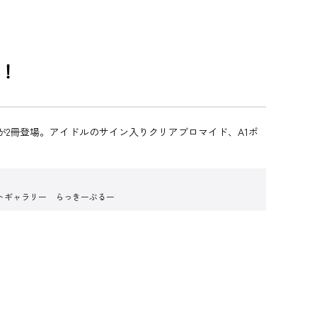
！
が2冊登場。アイドルのサイン入りクリアブロマイド、A1ポ
トギャラリー らっきーぶるー