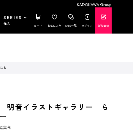
KADOKAWA Group
SERIES
作品
カート
お気に入り
SNS一覧
ログイン
新規登録
ぶるー
 明音イラストギャラリー ら
ー
編集部