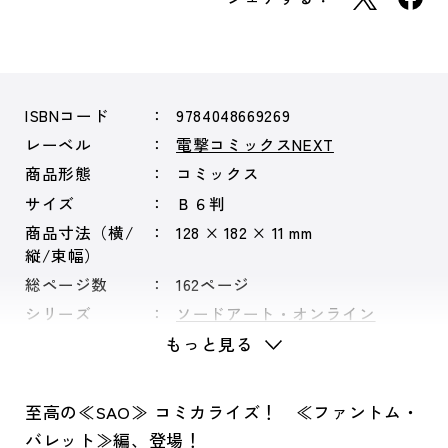
ISBNコード
9784048669269
レーベル
電撃コミックスNEXT
商品形態
コミックス
サイズ
Ｂ６判
商品寸法（横/
128 × 182 × 11 mm
縦/束幅）
総ページ数
162ページ
シリーズ
ソードアート・オンライン
もっと見る
至高の≪SAO≫ コミカライズ！ ≪ファントム・
バレット≫編、登場！