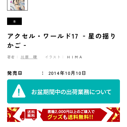
アクセル・ワールド17 ‐星の揺り
かご‐
著者：
川原 礫
イラスト：
ＨＩＭＡ
発売日
2014年10月10日