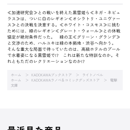
≪加速研究会≫との戦いを終えた黒雪姫ら≪ネガ・ネビュ
ラス≫は、ついに白のレギオン≪オシラトリ・ユニヴァー
ス≫との決戦を決意する。≪ホワイト・コスモス≫に挑む
ためには、緑のレギオン≪グレート・ウォール≫との休戦
協定が絶対条件だった。 緑の王≪グリーン・グランデ≫
と交渉のため、ハルユキは緑の本拠地・渋谷へ向かう。
そんな重大な局面で待っていたのは、高級ホテルのプール
で水着姿になる黒雪姫で!? これは新たな特訓なのか。そ
れともただのレクリエーションなのか!?
ホーム
KADOKAWAブックストア
ライトノベル
ホーム
KADOKAWAラノベ＆コミックグッズストア
電撃
文庫
最近見た商品