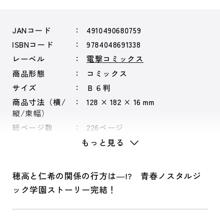
JANコード
4910490680759
ISBNコード
9784048691338
レーベル
電撃コミックス
商品形態
コミックス
サイズ
Ｂ６判
商品寸法（横/
128 × 182 × 16 mm
縦/束幅）
総ページ数
226ページ
もっと見る
穂高と仁希の関係の行方は―!? 青春ノスタルジ
ック学園ストーリー完結！