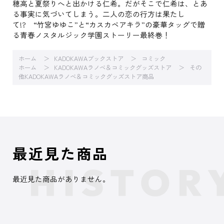
穂高と夏祭りへと出かける仁希。だがそこで仁希は、とあ
る事実に気づいてしまう。二人の恋の行方は果たし
て!? “竹宮ゆゆこ”と“カスカベアキラ”の豪華タッグで贈
る青春ノスタルジック学園ストーリー最終巻！
ホーム
KADOKAWAブックストア
コミック
ホーム
KADOKAWAラノベ＆コミックグッズストア
その
他KADOKAWAラノベ＆コミックグッズストア商品
最近見た商品
最近見た商品がありません。