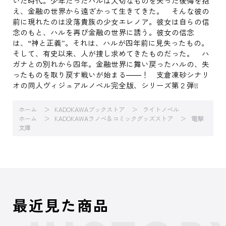
いた時代。少年だったハルは大切なものを失った後悔を抱
え、金融の世界から遠ざかって生きてきた。 そんな彼の
前に現れたのは没落貴族の少女エレノア。彼女は自らの信
念のもと、ハルを再び金融の世界に誘う。彼女の信念
は、“神と正義”。それは、ハルが四年前に見失ったもの。
そして、有史以来、人が捜し求めてきたものだった。 ハ
ガナとの別れから四年。金融世界に舞い戻ったハルの、失
ったものを取り戻す戦いが始まる――！ 支倉凍砂シナリ
オの同人ヴィジュアルノベル完全版、シリーズ第２弾!!
ホーム
KADOKAWAブックストア
ライトノベル
ホーム
KADOKAWAラノベ＆コミックグッズストア
電撃
文庫
最近見た商品