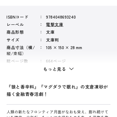
ISBNコード
9784048693240
レーベル
電撃文庫
商品形態
文庫
サイズ
文庫判
商品寸法（横/
105 × 150 × 28 mm
縦/束幅）
総ページ数
664ページ
もっと見る
『狼と香辛料』『マグダラで眠れ』の支倉凍砂が
描く金融青春活劇！
人類の新たなフロンティア月面がなおも栄え、膨れ続けて