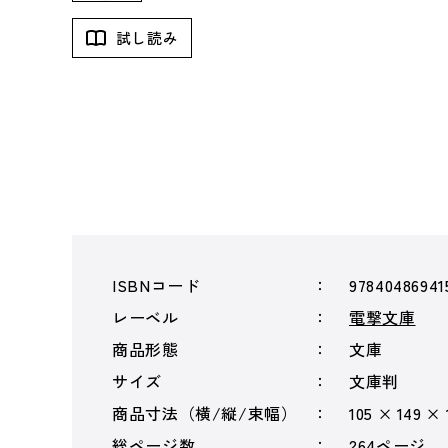
試し読み
ISBNコード
97840486941
レーベル
電撃文庫
商品形態
文庫
サイズ
文庫判
商品寸法（横/縦/束幅）
105 × 149 ×
総ページ数
264ページ