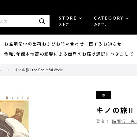
STORE
CATEGORY
ストア
カテゴリ
8/07 お盆期間中の出荷およびお問い合わせに関するお知らせ
7/29 令和8年熊本地震の影響による商品のお届け遅延につきまして
ル
キノの旅II the Beautiful World
キノの旅II th
著者：
時雨沢 恵