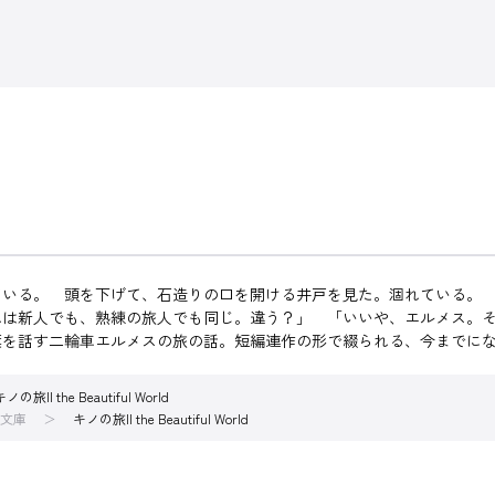
ている。 頭を下げて、石造りの口を開ける井戸を見た。涸れている。
れは新人でも、熟練の旅人でも同じ。違う？」 「いいや、エルメス。
を話す二輪車エルメスの旅の話。短編連作の形で綴られる、今までにない
キノの旅II the Beautiful World
文庫
キノの旅II the Beautiful World