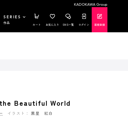
KADOKAWA Group
SERIES
作品
カート
お気に入り
SNS一覧
ログイン
新規登録
e Beautiful World
一
イラスト：
黒星 紅白