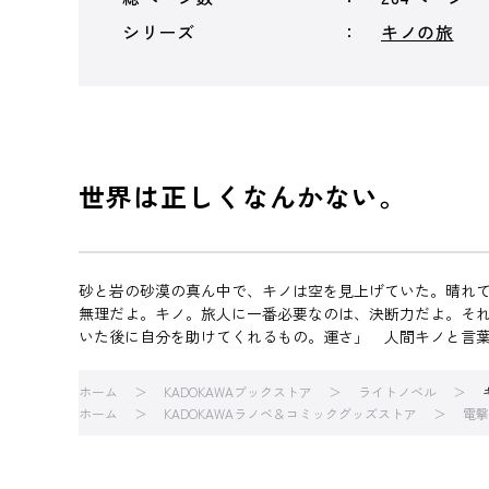
シリーズ
キノの旅
世界は正しくなんかない。
砂と岩の砂漠の真ん中で、キノは空を見上げていた。晴れ
無理だよ。キノ。旅人に一番必要なのは、決断力だよ。そ
いた後に自分を助けてくれるもの。運さ」 人間キノと言葉
ホーム
KADOKAWAブックストア
ライトノベル
ホーム
KADOKAWAラノベ＆コミックグッズストア
電撃