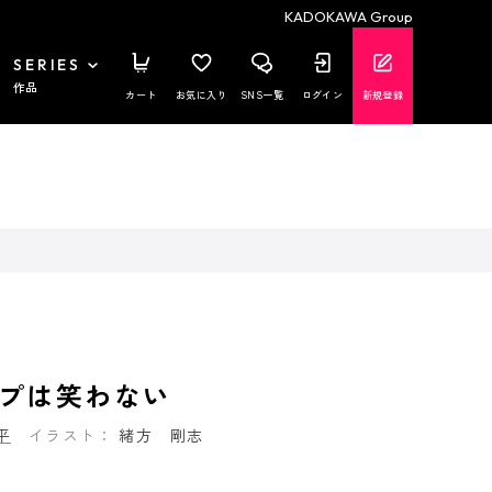
KADOKAWA Group
SERIES
作品
カート
お気に入り
SNS一覧
ログイン
新規登録
プは笑わない
平
イラスト：
緒方 剛志