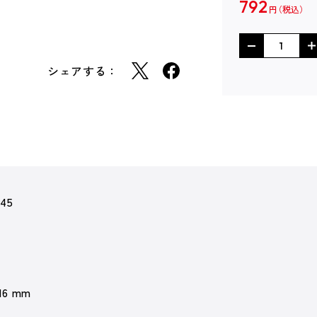
792
円
シェアする：
445
 16 mm