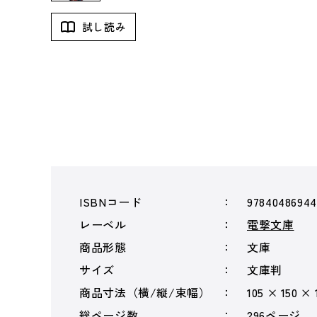
試し読み
ISBNコード
9784048694
レーベル
電撃文庫
商品形態
文庫
サイズ
文庫判
商品寸法（横/縦/束幅）
105 × 150 ×
総ページ数
296ページ