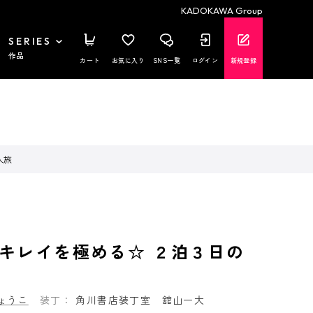
KADOKAWA Group
SERIES
作品
カート
お気に入り
SNS一覧
ログイン
新規登録
人旅
キレイを極める☆ ２泊３日の
ょうこ
装丁：
角川書店装丁室 舘山一大