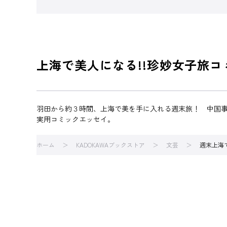
上海で美人になる!!珍妙女子旅
羽田から約３時間、上海で美を手に入れる週末旅！ 中国
実用コミックエッセイ。
ホーム
KADOKAWAブックストア
文芸
週末上海