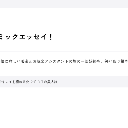
コミックエッセイ！
事情に詳しい著者とお気楽アシスタントの旅の一部始終を、笑いあり驚
でキレイを極める☆ ２泊３日の美人旅