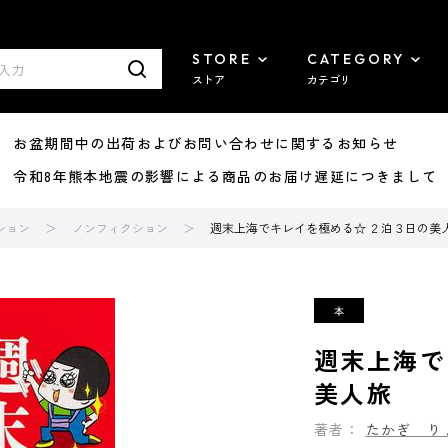
STORE
CATEGORY
ストア
カテゴリ
8/07 お盆期間中の出荷およびお問い合わせに関するお知らせ
7/29 令和8年熊本地震の影響による商品のお届け遅延につきまして
ション
ノンフィクション
週末上海でキレイを極める☆ ２泊３日の美
週末上海で
美人旅
著者：
たかぎ り