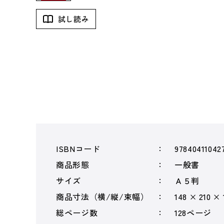
試し読み
ISBNコード
97840411042
商品形態
一般書
サイズ
Ａ５判
商品寸法（横/縦/束幅）
148 × 210 × 
総ページ数
128ページ