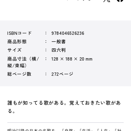
ISBNコード
9784046526236
商品形態
一般書
サイズ
四六判
商品寸法（横/
128 × 188 × 20 mm
縦/束幅）
総ページ数
272ページ
誰もが知ってる歌がある。覚えておきたい歌があ
る。
明治以降の日本の名歌を、「自然」「生活」「人生」「社