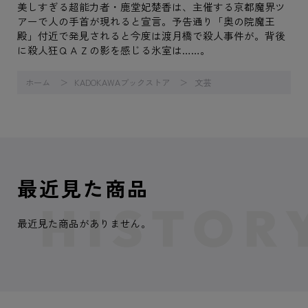
美しすぎる超能力者・鹿堂妃楚香は、主催する京都魔界ツ
アーで人の手首が現れると宣言。予告通り「奥の院魔王
殿」付近で発見されると今度は渡月橋で殺人事件が。背後
に殺人狂ＱＡＺの影を感じる氷室は……。
ホーム
KADOKAWAブックストア
文芸
最近見た商品
最近見た商品がありません。