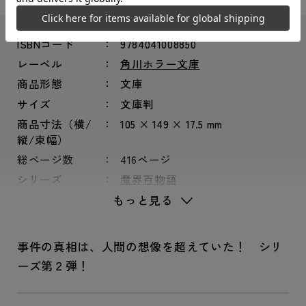
ISBNコード
9784041008850
レーベル
角川ホラー文庫
商品形態
文庫
サイズ
文庫判
商品寸法（横/
105 × 149 × 17.5 mm
縦/束幅）
総ページ数
416ページ
シリーズ
魔界百物語
もっと見る
事件の真相は、人間の想像を超えていた！ シリ
ーズ第２弾！