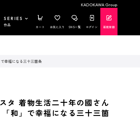
KADOKAWA Group
SERIES
作品
カート
お気に入り
SNS一覧
ログイン
新規登録
」で幸福になる三十三箇条
スタ 着物生活二十年の國さん
 「和」で幸福になる三十三箇