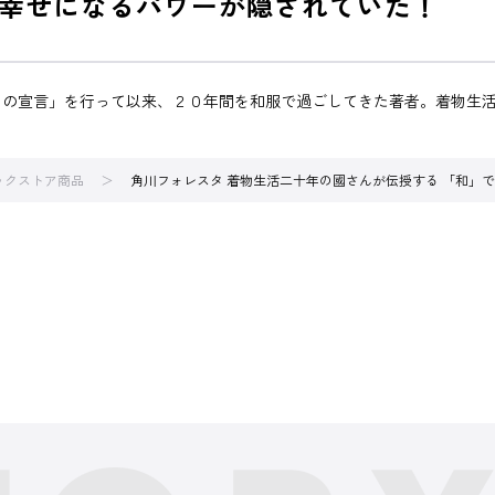
幸せになるパワーが隠されていた！
もの宣言」を行って以来、２０年間を和服で過ごしてきた著者。着物生
ブックストア商品
角川フォレスタ 着物生活二十年の國さんが伝授する 「和」