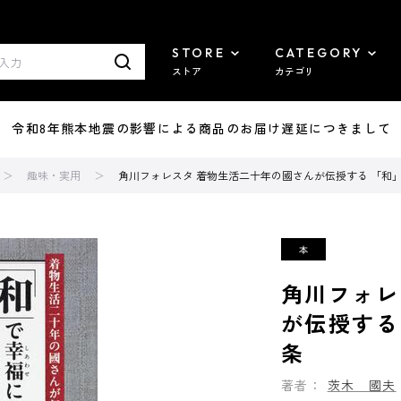
STORE
CATEGORY
ストア
カテゴリ
7/29 令和8年熊本地震の影響による商品のお届け遅延につきまして
趣味・実用
角川フォレスタ 着物生活二十年の國さんが伝授する 「和
角川フォレ
が伝授する
条
著者：
茨木 國夫