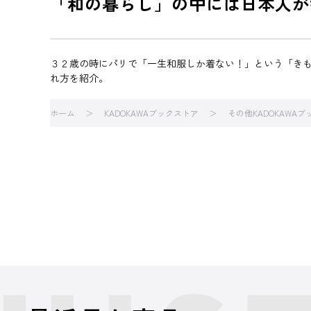
「和の暮らし」の中には日本人が
３２歳の時にパリで「一生和服しか着ない！」という「き
れ方を紹介。
ホーム
KADOKAWAブックストア
その他KADOKAWA