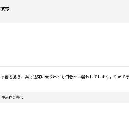
診療禄
に不審を抱き、真相追究に乗り出すも何者かに襲われてしまう。やがて
師診療禄２ 縫合