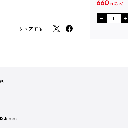
660
円
シェアする：
95
 12.5 mm