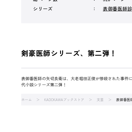
シリーズ
表御番医師
剣豪医師シリーズ、第二弾！
表御番医師の矢切良衛は、大老堀田正俊が惨殺された事件
代小説シリーズ第二弾！
ホーム
KADOKAWAブックストア
文芸
表御番医