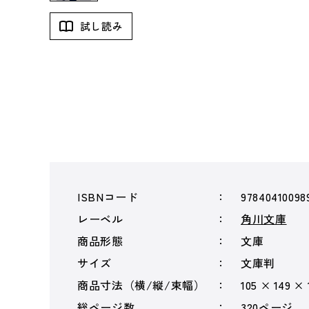
試し読み
ISBNコード
97840410098
レーベル
角川文庫
商品形態
文庫
サイズ
文庫判
商品寸法（横/縦/束幅）
105 × 149 ×
総ページ数
320ページ