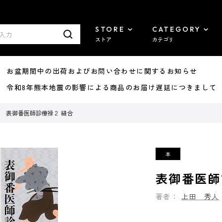
STORE
CATEGORY
ストア
カテゴリ
8/07 お盆期間中の出荷およびお問い合わせに関するお知らせ
7/29 令和8年熊本地震の影響による商品のお届け遅延につきまして
表御番医師診療禄２ 縫合
表御番医師
著者：
上田 秀人