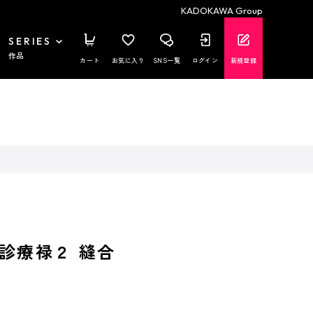
KADOKAWA Group
SERIES
作品
カート
お気に入り
SNS一覧
ログイン
新規登録
診療禄２ 縫合