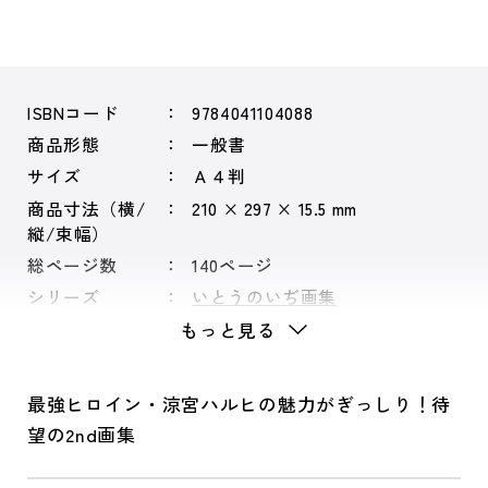
ISBNコード
9784041104088
商品形態
一般書
サイズ
Ａ４判
商品寸法（横/
210 × 297 × 15.5 mm
縦/束幅）
総ページ数
140ページ
シリーズ
いとうのいぢ画集
もっと見る
最強ヒロイン・涼宮ハルヒの魅力がぎっしり！待
望の2nd画集