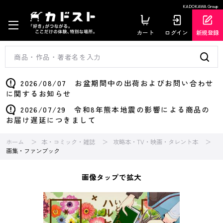
KADOKAWA Group
カート
ログイン
新規登録
2026/08/07 お盆期間中の出荷およびお問い合わせ
に関するお知らせ
2026/07/29 令和8年熊本地震の影響による商品の
お届け遅延につきまして
ホーム
本・コミック・雑誌
攻略本・TV・映画・タレント本
画集・ファンブック
画像タップで拡大