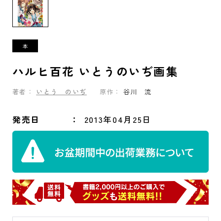
ハルヒ百花 いとうのいぢ画集
著者：
いとう のいぢ
原作：
谷川 流
発売日
2013年04月25日