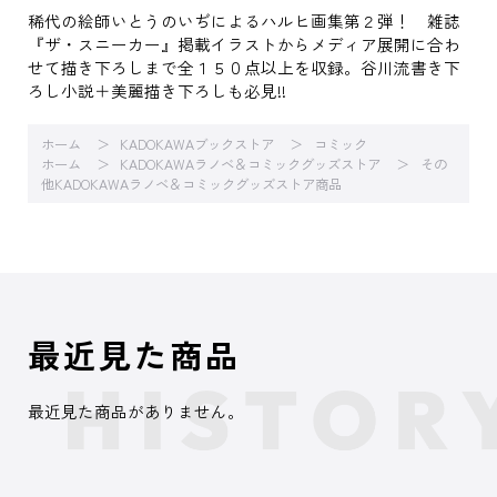
稀代の絵師いとうのいぢによるハルヒ画集第２弾！ 雑誌
『ザ・スニーカー』掲載イラストからメディア展開に合わ
せて描き下ろしまで全１５０点以上を収録。谷川流書き下
ろし小説＋美麗描き下ろしも必見!!
ホーム
KADOKAWAブックストア
コミック
ホーム
KADOKAWAラノベ＆コミックグッズストア
その
他KADOKAWAラノベ＆コミックグッズストア商品
最近見た商品
最近見た商品がありません。