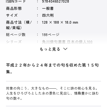
ISBNコード
9784046527028
商品形態
一般書
サイズ
四六判
商品寸法（横/
128 × 188 × 18.0 mm
縦/束幅）
総ページ数
188ページ
シリーズ
角川俳句叢書 日本の俳人100
もっと見る
平成２２年から２４年までの句を収めた第１５句
集。
対象の向こう、大きなもの――、そこに詩の核心を見る。
人生をひろびろとした水の景色に見出し、情趣豊かに詠む
句の数々。