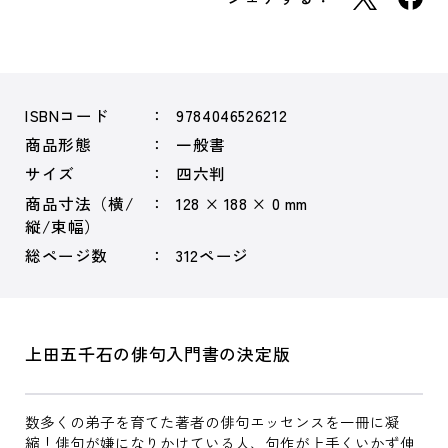
ISBNコード
9784046526212
商品形態
一般書
サイズ
四六判
商品寸法（横/
128 × 188 × 0 mm
縦/束幅）
総ページ数
312ページ
上田五千石の俳句入門書の決定版
数多くの弟子を育てた著者の俳句エッセンスを一冊に凝
縮！俳句が嫌になりかけている人、句作が上手くいかず伸