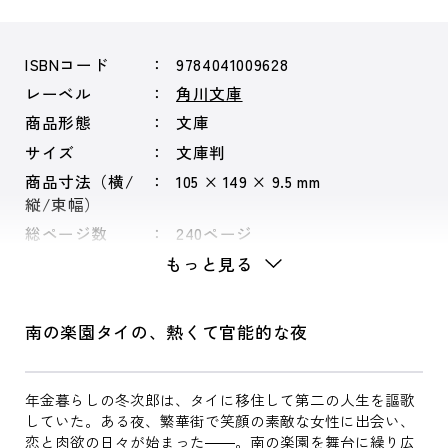
ISBNコード
9784041009628
レーベル
角川文庫
商品形態
文庫
サイズ
文庫判
商品寸法（横/
105 × 149 × 9.5 mm
縦/束幅）
総ページ数
240ページ
もっと見る
南の楽園タイの、熱くて官能的な夜
年金暮らしの冬次郎は、タイに移住して第二の人生を謳歌
していた。ある夜、繁華街で笑顔の素敵な女性に出会い、
恋と肉欲の日々が始まった――。南の楽園を舞台に繰り広