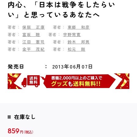
内心、「日本は戦争をしたらい
い」と思っているあなたへ
著者：
保阪 正康
著者：
東郷 和彦
著者：
富坂 聰
著者：
宇野常寛
著者：
江田 憲司
著者：
鈴木 邦男
著者：
金平 茂紀
著者：
松元 剛
発売日
2013年06月07日
在庫なし
859
円