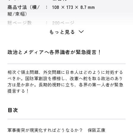
商品寸法（横/
108 × 173 × 8.7 mm
縦/束幅）
総ページ数
200ページ
もっと見る
政治とメディアへ各界識者が緊急提言！
相次ぐ領土問題、外交問題に日本人はどのように対処する
べきか。国防軍創設を標榜し、改憲へ舵を取る政治のあり
方は是か非か。長期的視野に立ち、各界の第一人者が緊急
提言する！
目次
軍事衝突が現実化すればどうなるか？ 保阪正康