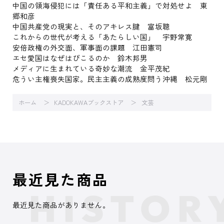
中国の領海侵犯には「責任ある平和主義」で対処せよ 東
郷和彦
中国共産党の現実と、そのアキレス腱 富坂聰
これからの世代が考える「あたらしい国」 宇野常寛
安倍政権の外交面、軍事面の課題 江田憲司
エセ愛国はなぜはびこるのか 鈴木邦男
メディアに生まれている奇妙な潮流 金平茂紀
危うい主権喪失国家。民主主義の成熟度問う沖縄 松元剛
ホーム
KADOKAWAブックストア
文芸
最近見た商品
最近見た商品がありません。