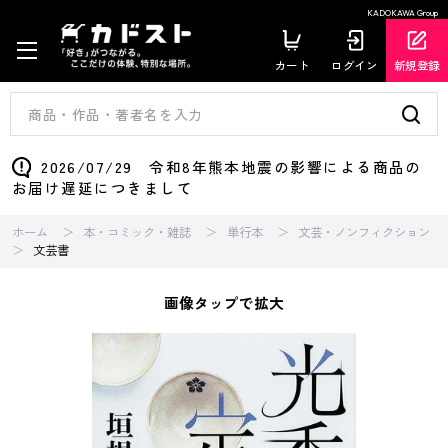
KADOKAWA Group
カート
ログイン
新規登録
2026/07/29 令和8年熊本地震の影響による商品の
お届け遅延につきまして
ホーム
本・コミック・雑誌
単行本
文芸・ノンフィクション
文芸書
画像タップで拡大