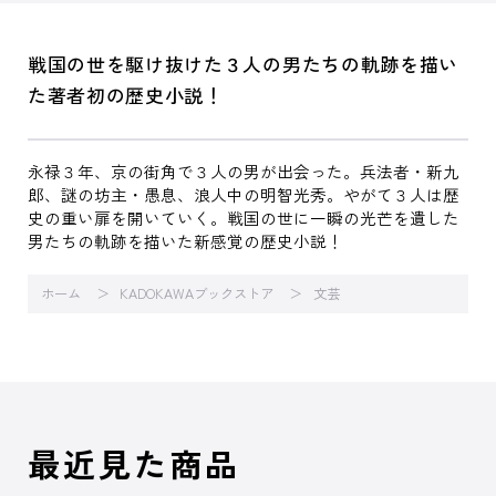
戦国の世を駆け抜けた３人の男たちの軌跡を描い
た著者初の歴史小説！
永禄３年、京の街角で３人の男が出会った。兵法者・新九
郎、謎の坊主・愚息、浪人中の明智光秀。やがて３人は歴
史の重い扉を開いていく。戦国の世に一瞬の光芒を遺した
男たちの軌跡を描いた新感覚の歴史小説！
ホーム
KADOKAWAブックストア
文芸
最近見た商品