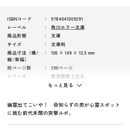
ISBNコード
9784041009291
レーベル
角川ホラー文庫
商品形態
文庫
サイズ
文庫判
商品寸法（横/
105 × 149 × 12.5 mm
縦/束幅）
総ページ数
288ページ
シリーズ
新耳袋殴り込み
もっと見る
幽霊出てこいや！ 命知らずの男が心霊スポット
に挑む前代未聞の突撃ルポ。