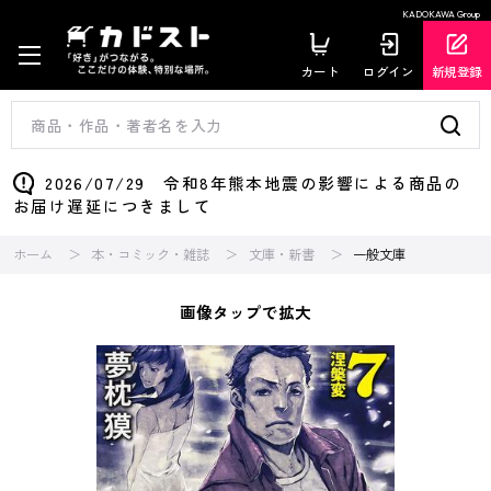
KADOKAWA Group
カート
ログイン
新規登録
2026/07/29 令和8年熊本地震の影響による商品の
お届け遅延につきまして
ホーム
本・コミック・雑誌
文庫・新書
一般文庫
画像タップで拡大