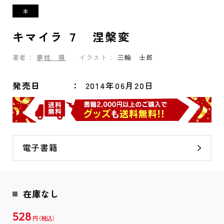
キマイラ ７ 涅槃変
著者：
夢枕 獏
イラスト：
三輪 士郎
発売日
2014年06月20日
電子書籍
在庫なし
528
円