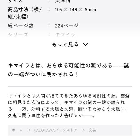
サイズ
文庫判
商品寸法（横/
105 × 149 × 9 mm
縦/束幅）
総ページ数
224ページ
シリーズ
キマイラ
もっと見る
キマイラとは、あらゆる可能性の源である――謎
の一端がついに明かされる！
キマイラとは人間が捨ててきたあらゆる可能性の源。雲斎
に相見えた玄造によって、キマイラの謎の一端が語られ
る。一方、対峙する大鳳と久鬼。闘いをためらう大鳳に、
久鬼は闘う理由を作ったと告げるが――。
ホーム
KADOKAWAブックストア
文芸