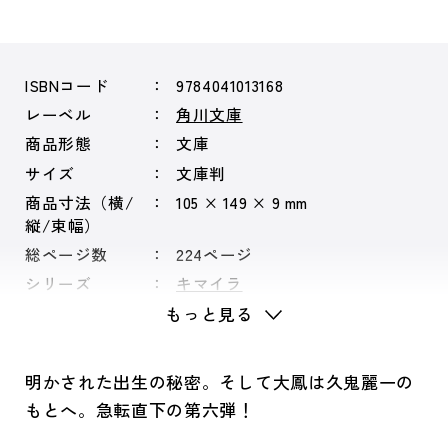
ISBNコード
9784041013168
レーベル
角川文庫
商品形態
文庫
サイズ
文庫判
商品寸法（横/
105 × 149 × 9 mm
縦/束幅）
総ページ数
224ページ
シリーズ
キマイラ
もっと見る
明かされた出生の秘密。そして大鳳は久鬼麗一の
もとへ。急転直下の第六弾！