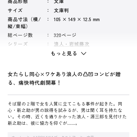
商品形態
文庫
サイズ
文庫判
商品寸法（横/
105 × 149 × 12.5 mm
縦/束幅）
総ページ数
320ページ
シリーズ
浪人・岩城藤次
もっと見る
女たらし同心×ワケあり浪人の凸凹コンビが贈
る、痛快時代劇開幕！
そば屋の２階で女を人質に立てこもる事件が起きた。同
心・新之助が男の説得を試みるが、男は聞く耳を持たな
い。その時、近くを通りかかった浪人・源三郎を見付けた
新之助は、彼に協力を仰ぐが……。