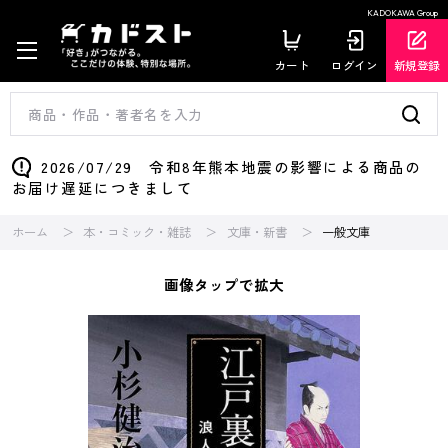
KADOKAWA Group
カート
ログイン
新規登録
2026/07/29 令和8年熊本地震の影響による商品の
お届け遅延につきまして
ホーム
本・コミック・雑誌
文庫・新書
一般文庫
画像タップで拡大